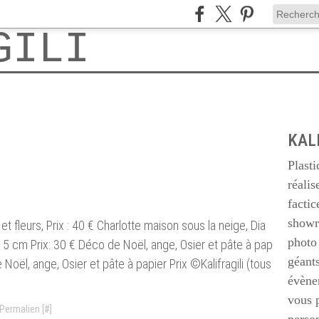
KAL
Plasti
réalis
factic
showr
t fleurs, Prix : 40 € Charlotte maison sous la neige, Dia
photo 
5 cm Prix: 30 € Déco de Noël, ange, Osier et pâte à pap
géants
 Noël, ange, Osier et pâte à papier Prix ©Kalifragili (tous
évène
vous 
 Permalien [
#
]