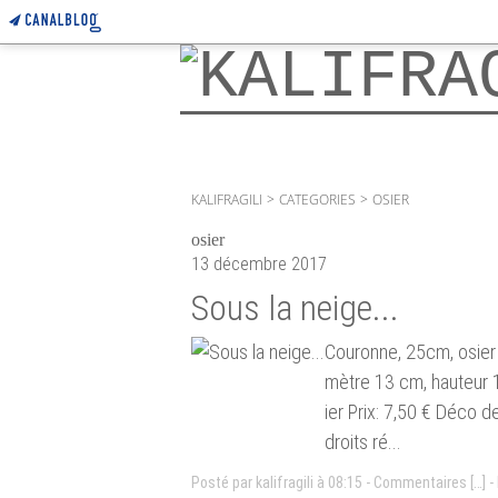
Home
KALIFRAGILI
>
CATEGORIES
>
OSIER
osier
13 décembre 2017
Sous la neige...
Couronne, 25cm, osier e
mètre 13 cm, hauteur 1
ier Prix: 7,50 € Déco de
droits ré...
Posté par kalifragili à 08:15 -
Commentaires [
…
]
-