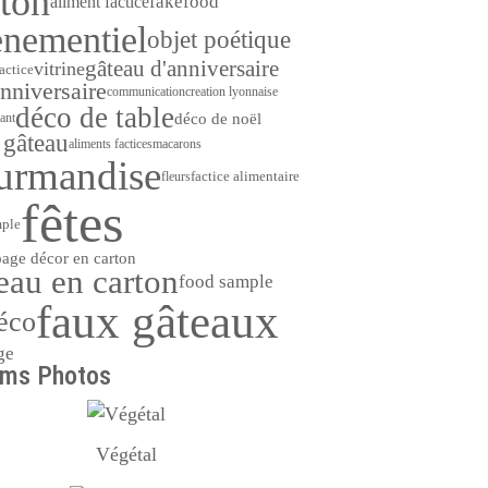
rton
fakefood
aliment factice
enementiel
objet poétique
gâteau d'anniversaire
vitrine
actice
nniversaire
communication
creation lyonnaise
déco de table
déco de noël
ant
 gâteau
aliments factices
macarons
urmandise
factice alimentaire
fleurs
fêtes
mple
age décor en carton
eau en carton
food sample
faux gâteaux
éco
ge
ums Photos
Végétal