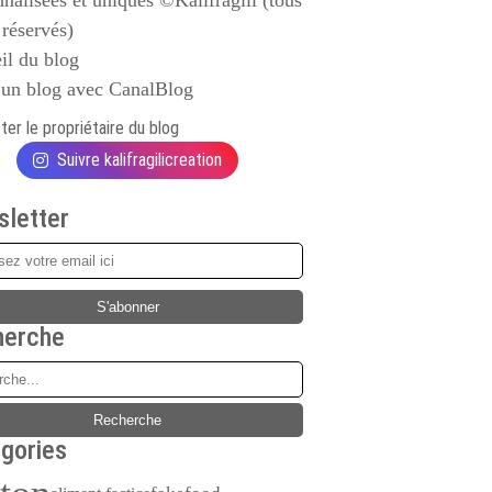
nalisées et uniques ©Kalifragili (tous
 réservés)
il du blog
 un blog avec CanalBlog
er le propriétaire du blog
Suivre kalifragilicreation
letter
herche
gories