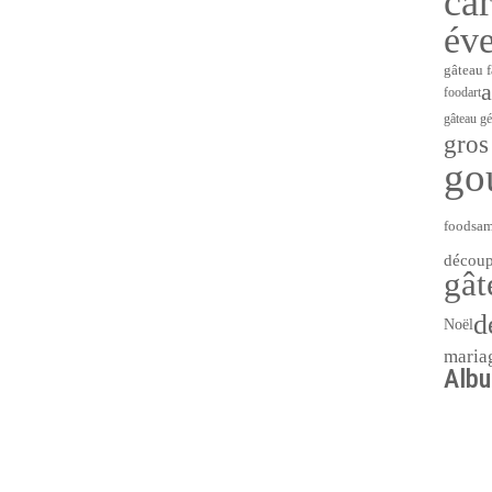
ca
év
gâteau f
a
foodart
gâteau gé
gros
go
foodsa
découp
gât
d
Noël
maria
Alb