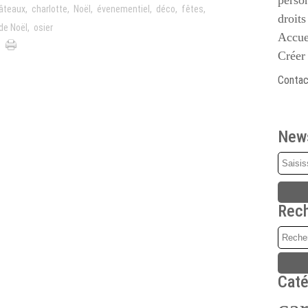
person
âteaux
,
charlotte
,
Noël
,
évenementiel
,
déco
,
fêtes
,
droits
de Noël
,
osier
Accue
Créer
Contact
News
Rec
Caté