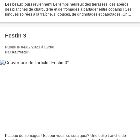
Les beaux jours reviennent! Le temps heureux des terrasses, des apéros ,
des planches de charcuterie et de fromages à partager entre copains ! Ces
longues soirées à la fraîche, si douces, de grignotages et papotages, On
adore ! Le projet: La création...
Festin 3
Publié le 04/02/2023 à 09:00
Par
kalifragili
Plateau de fromages ! Et pour vous, ce sera quoi? Une belle tranche de