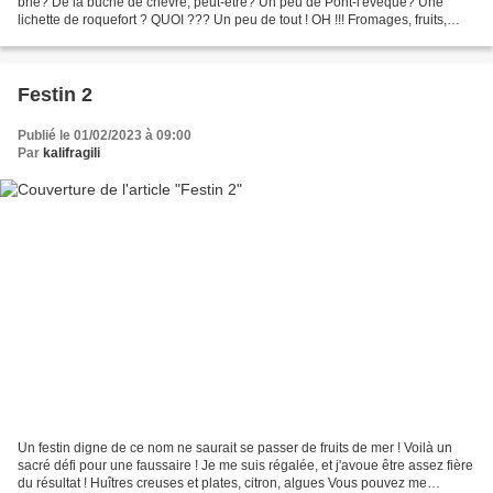
brie? De la bûche de chèvre, peut-être? Un peu de Pont-l'évèque? Une
lichette de roquefort ? QUOI ??? Un peu de tout ! OH !!! Fromages, fruits,
pains factices, gourmandise authentique...
Festin 2
Publié le 01/02/2023 à 09:00
Par
kalifragili
Un festin digne de ce nom ne saurait se passer de fruits de mer ! Voilà un
sacré défi pour une faussaire ! Je me suis régalée, et j'avoue être assez fière
du résultat ! Huîtres creuses et plates, citron, algues Vous pouvez me