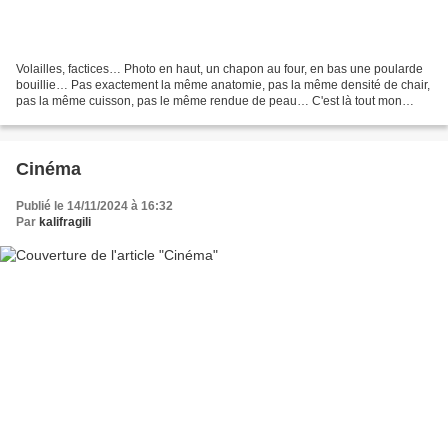
Volailles, factices… Photo en haut, un chapon au four, en bas une poularde
bouillie… Pas exactement la même anatomie, pas la même densité de chair,
pas la même cuisson, pas le même rendue de peau… C'est là tout mon
travail, étudier, observer, trouver...
Cinéma
Publié le 14/11/2024 à 16:32
Par
kalifragili