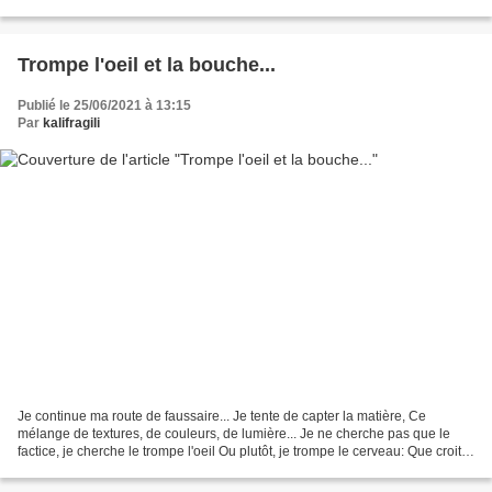
retrouver sur ma page FB...
Trompe l'oeil et la bouche...
Publié le 25/06/2021 à 13:15
Par
kalifragili
Je continue ma route de faussaire... Je tente de capter la matière, Ce
mélange de textures, de couleurs, de lumière... Je ne cherche pas que le
factice, je cherche le trompe l'oeil Ou plutôt, je trompe le cerveau: Que croit il
voir? Ressent-il la faim?...