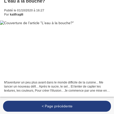
L'eau à la bouche?
Publié le 01/10/2020 à 16:27
Par
kalifragili
M'aventurer un peu plus avant dans le monde difficile de la cuisine... Me
lancer un nouveau défi... Après le sucre, le sel... Et tenter de capter les
textures, les couleurs, Pour créer l'illusion... Je commence par une mise en
bouche... Il manque juste...
< Page précédente